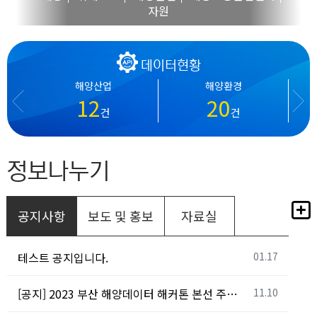
자원
데이터현황
해양산업
해양환경
12
20
건
건
정보나누기
공지사항
보도 및 홍보
자료실
등록일
테스트 공지입니다.
01.17
등록일
[공지] 2023 부산 해양데이터 해커톤 본선 주요 문의사항 안내
11.10