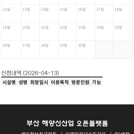
12일
13일
14일
15일
16일
17일
18일
19일
20일
21일
22일
23일
24일
25일
26일
27일
28일
29일
30일
신청내역 (2026-04-13)
시설명
성명
희망일시
이용목적
방문인원
기능