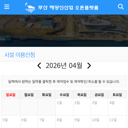
메뉴
시설 이용신청
2026년 04월
달력에서 원하는 일자를 클릭한 후 예약접수 및 예약확인/취소를 할 수 있습니다.
일요일
월요일
화요일
수요일
목요일
금요일
토요일
1일
2일
3일
4일
5일
6일
7일
8일
9일
10일
11일