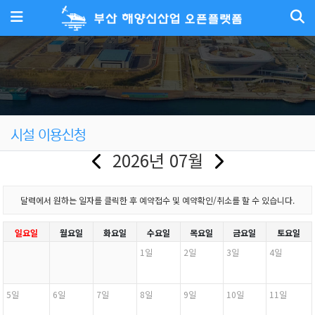
메뉴
시설 이용신청
2026년 07월
달력에서 원하는 일자를 클릭한 후 예약접수 및 예약확인/취소를 할 수 있습니다.
일요일
월요일
화요일
수요일
목요일
금요일
토요일
1일
2일
3일
4일
5일
6일
7일
8일
9일
10일
11일