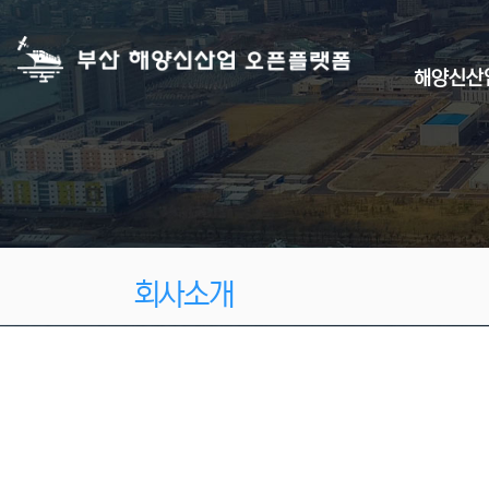
상단 네비
메인 메뉴
해양신산
회사소개