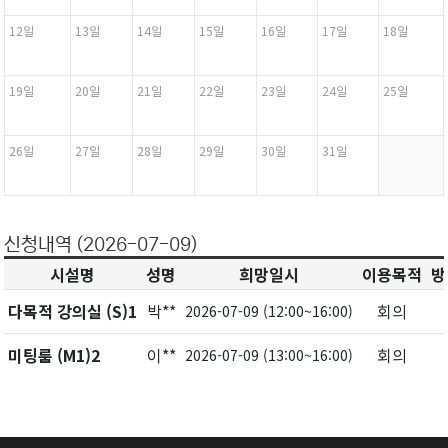
12일
13일
14일
15일
16일
17일
18일
19일
20일
21일
22일
23일
24일
25일
26일
27일
28일
29일
30일
31일
신청내역 (2026-07-09)
시설명
성명
희망일시
이용목적
방
다목적 강의실 (S)1
박**
회의
2026-07-09 (12:00~16:00)
미팅룸 (M1)2
이**
회의
2026-07-09 (13:00~16:00)