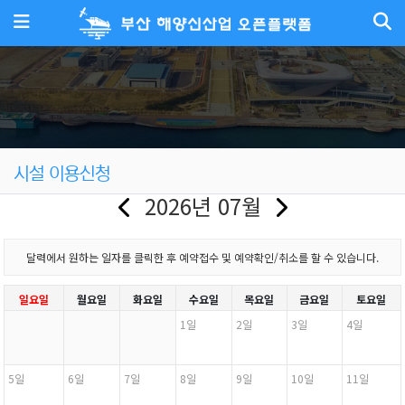
메뉴
시설 이용신청
2026년 07월
달력에서 원하는 일자를 클릭한 후 예약접수 및 예약확인/취소를 할 수 있습니다.
일요일
월요일
화요일
수요일
목요일
금요일
토요일
1일
2일
3일
4일
5일
6일
7일
8일
9일
10일
11일